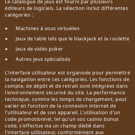
Le catalogue de jeux est fourni par plusieurs
éditeurs de logiciels. La sélection inclut différentes
catégories :
Machines à sous virtuelles
Jeux de table tels que le blackjack et la roulette
Jeux de vidéo poker
Autres jeux spécialisés
L'interface utilisateur est organisée pour permettre
la navigation entre ces catégories. Les fonctions de
compte, de dépôt et de retrait sont intégrées dans
l'environnement sécurisé du site. La performance
technique, comme les temps de chargement, peut
varier en fonction de la connexion internet de
l'utilisateur et de son appareil. L'utilisation d'un
code promotionnel, tel qu'un sos casino bonus
code, s'effectue via un champ dédié dans
l'interface utilisateur, conformément aux