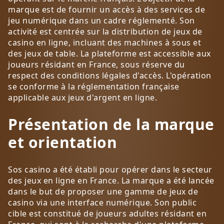
marque est de fournir un accès à des services de
jeu numérique dans un cadre réglementé. Son
activité est centrée sur la distribution de jeux de
casino en ligne, incluant des machines à sous et
des jeux de table. La plateforme est accessible aux
joueurs résidant en France, sous réserve du
respect des conditions légales d'accès. L'opération
se conforme à la réglementation française
applicable aux jeux d'argent en ligne.
Présentation de la marque
et orientation
Sos casino a été établi pour opérer dans le secteur
des jeux en ligne en France. La marque a été lancée
dans le but de proposer une gamme de jeux de
casino via une interface numérique. Son public
cible est constitué de joueurs adultes résidant en