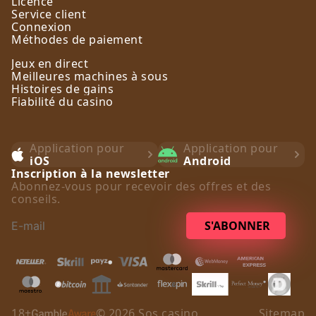
Licence
Service client
Connexion
Méthodes de paiement
Jeux en direct
Meilleures machines à sous
Histoires de gains
Fiabilité du casino
Application pour
Application pour
iOS
Android
Inscription à la newsletter
Abonnez-vous pour recevoir des offres et des
conseils.
S'ABONNER
18+
©
2026
Sos casino
Sitemap