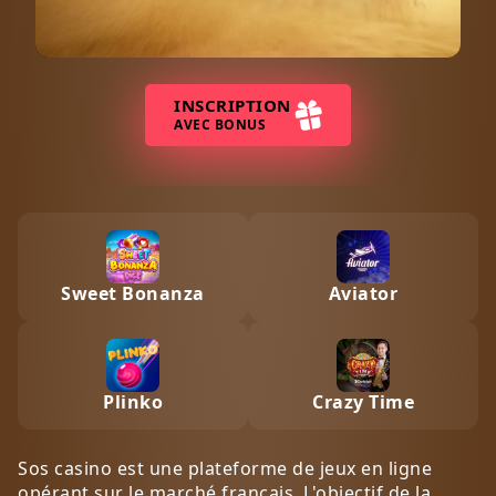
INSCRIPTION
AVEC BONUS
Sweet Bonanza
Aviator
Plinko
Crazy Time
Sos casino est une plateforme de jeux en ligne
opérant sur le marché français. L'objectif de la