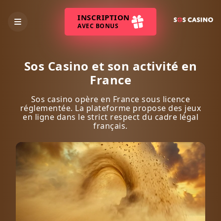
INSCRIPTION
AVEC BONUS
Sos Casino et son activité en
France
Sos casino opère en France sous licence
réglementée. La plateforme propose des jeux
en ligne dans le strict respect du cadre légal
français.